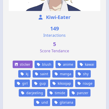
Kiwi-Eater
149
Interactions
5
Score Tendance
sticker
blush
anime
kawai
kj
saint
manga
shy
girl
gup
kikoojap
rouge
darjeeling
timide
panzer
und
gloriana