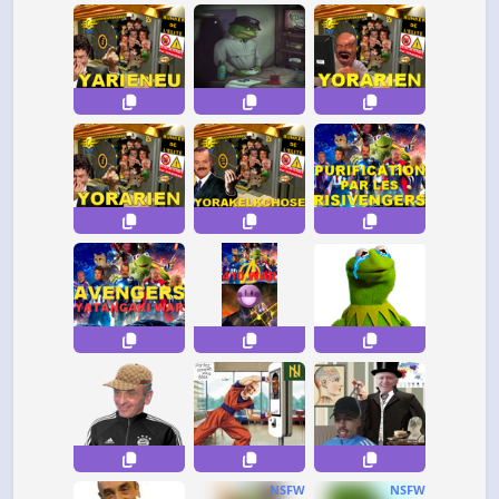
NSFW
NSFW