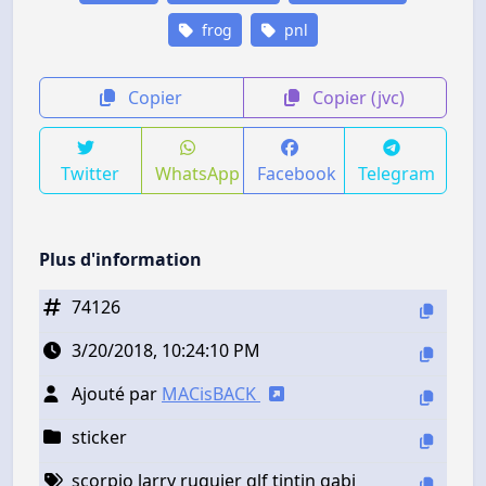
frog
pnl
Copier
Copier (jvc)
Twitter
WhatsApp
Facebook
Telegram
Plus d'information
74126
3/20/2018, 10:24:10 PM
Ajouté par
MACisBACK
sticker
scorpio larry ruquier qlf tintin gabi