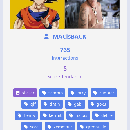
MACisBACK
765
Interactions
5
Score Tendance
sticker
scorpio
larry
ruquier
qlf
tintin
gabi
goku
henry
kermit
risitas
delire
soral
zemmour
grenouille