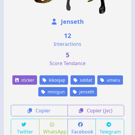
Jenseth
12
Interactions
5
Score Tendance
sticker
kikoojap
soldat
umaru
minigun
jenseth
Copier
Copier (jvc)
Twitter
WhatsApp
Facebook
Telegram