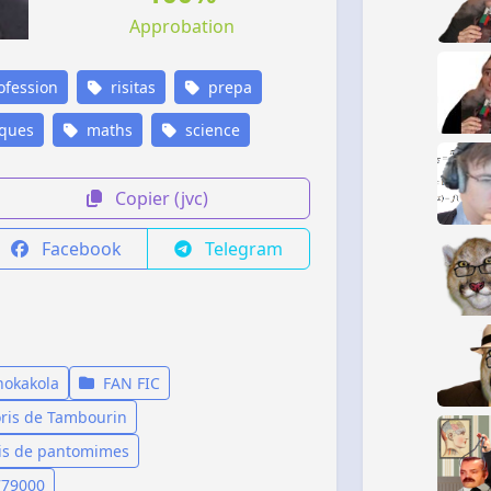
Approbation
fession
risitas
prepa
ques
maths
science
Copier (jvc)
Facebook
Telegram
hokakola
FAN FIC
ris de Tambourin
is de pantomimes
779000