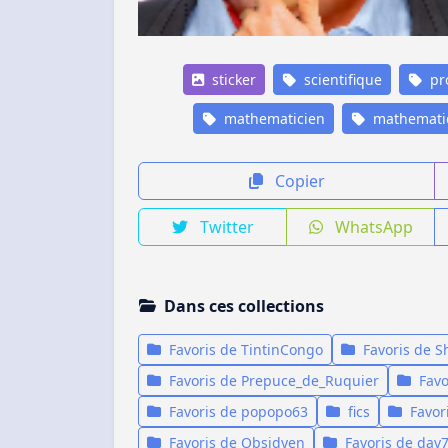
sticker
scientifique
pro
mathematicien
mathemati
Copier
Twitter
WhatsApp
Dans ces collections
Favoris de TintinCongo
Favoris de S
Favoris de Prepuce_de_Ruquier
Favo
Favoris de popopo63
fics
Favor
Favoris de Obsidyen
Favoris de dav