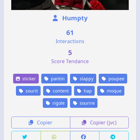
Humpty
61
Interactions
5
Score Tendance
sticker
pantin
slappy
poupee
sourit
content
hap
moque
rigole
sourire
Copier
Copier (jvc)