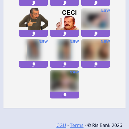
NSFW
NSFW
NSFW
NSFW
NSFW
CGU
-
Terms
- © RisiBank 2026