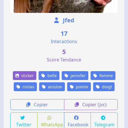
Jfed
17
Interactions
5
Score Tendance
sticker
belle
jennifer
femme
risitas
aniston
pointe
doigt
Copier
Copier (jvc)
Twitter
WhatsApp
Facebook
Telegram