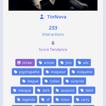
TinNova
233
Interactions
6
Score Tendance
sticker
artiste
jhin
adc
psychopathe
moqueur
moquerie
league
risitas
surprise
masque
dark
assassin
twist
legends
of
tireur
carry