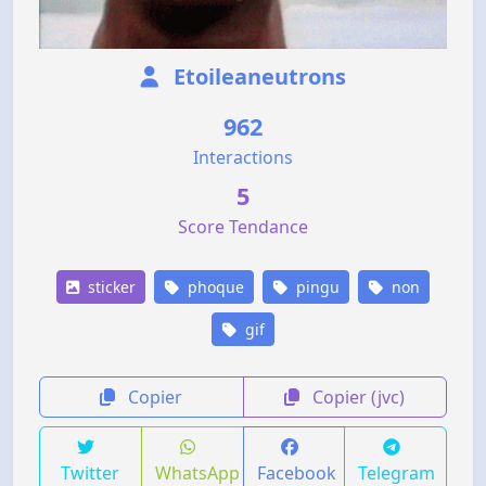
Etoileaneutrons
962
Interactions
5
Score Tendance
sticker
phoque
pingu
non
gif
Copier
Copier (jvc)
Twitter
WhatsApp
Facebook
Telegram