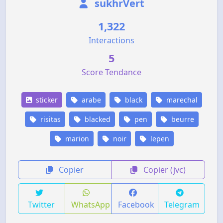
sukhrVert
1,322
Interactions
5
Score Tendance
sticker
arabe
black
marechal
risitas
blacked
pen
beurre
marion
noir
lepen
Copier
Copier (jvc)
Twitter
WhatsApp
Facebook
Telegram