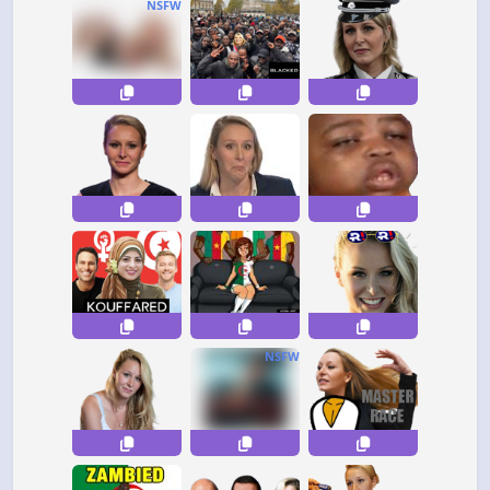
NSFW
NSFW