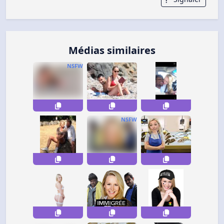
Médias similaires
NSFW
NSFW