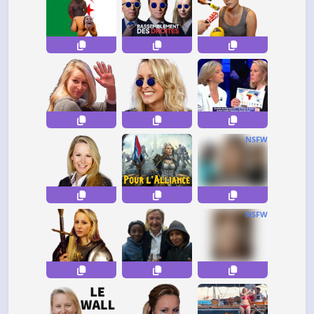
NSFW
NSFW