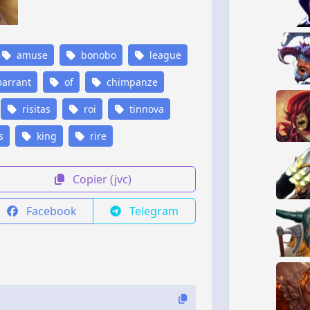
amuse
bonobo
league
arrant
of
chimpanze
risitas
roi
tinnova
s
king
rire
Copier (jvc)
Facebook
Telegram