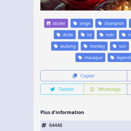
sticker
singe
champion
drole
lol
mdr
m
wukong
monkey
sun
macaque
legend
Copier
Twitter
WhatsApp
Plus d'information
64446