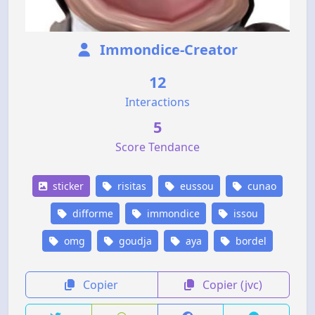
Immondice-Creator
12
Interactions
5
Score Tendance
sticker
risitas
eussou
cunao
difforme
immondice
issou
omg
goudja
aya
bordel
Copier
Copier (jvc)