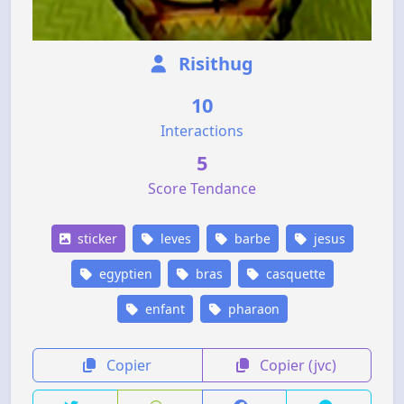
Risithug
10
Interactions
5
Score Tendance
sticker
leves
barbe
jesus
egyptien
bras
casquette
enfant
pharaon
Copier
Copier (jvc)