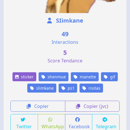
SIimkane
49
Interactions
5
Score Tendance
sticker
shenmue
manette
gif
slimkane
ps1
risitas
Copier
Copier (jvc)
Twitter
WhatsApp
Facebook
Telegram