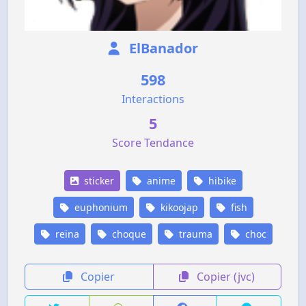
ElBanador
598
Interactions
5
Score Tendance
sticker
anime
hibike
euphonium
kikoojap
fish
reina
choque
trauma
choc
Copier
Copier (jvc)