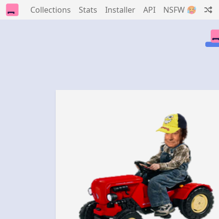
Collections
Stats
Installer
API
NSFW 🥵