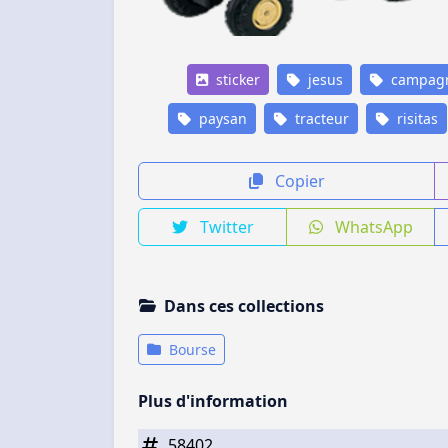
sticker
jesus
campag
paysan
tracteur
risitas
Copier
Twitter
WhatsApp
Dans ces collections
Bourse
Plus d'information
58402