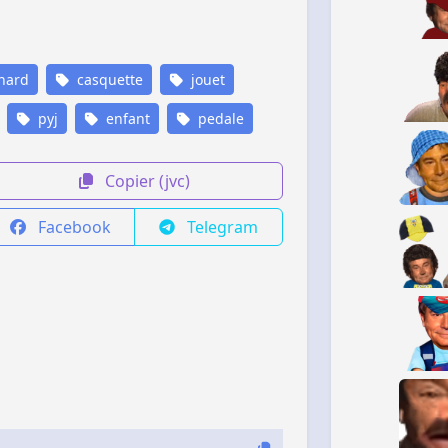
nard
casquette
jouet
pyj
enfant
pedale
Copier (jvc)
Facebook
Telegram