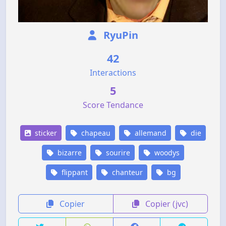
RyuPin
42
Interactions
5
Score Tendance
sticker
chapeau
allemand
die
bizarre
sourire
woodys
flippant
chanteur
bg
Copier
Copier (jvc)