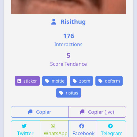
Risithug
176
Interactions
5
Score Tendance
sticker
moitie
zoom
deform
risitas
Copier
Copier (jvc)
Twitter
WhatsApp
Facebook
Telegram