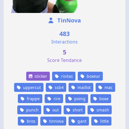
TinNova
483
Interactions
5
Score Tendance
sticker
risitas
boxeur
uppercut
ssb4
maillot
mac
frappe
rire
poing
boxe
punch
out
short
smash
bros
tinnova
gant
little