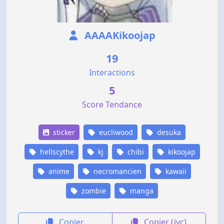
AAAAKikoojap
19
Interactions
5
Score Tendance
sticker
eucliwood
desuka
hellscythe
kj
chibi
kikoojap
anime
necromancien
kawaii
zombie
manga
Copier
Copier (jvc)