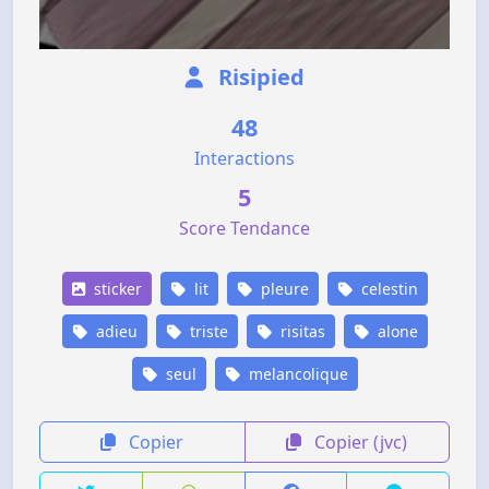
Risipied
48
Interactions
5
Score Tendance
sticker
lit
pleure
celestin
adieu
triste
risitas
alone
seul
melancolique
Copier
Copier (jvc)