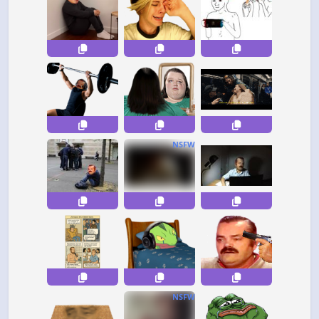
NSFW
NSFW