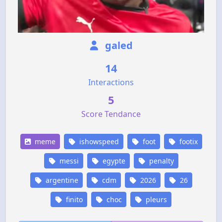
galed
14
Interactions
5
Score Tendance
meme
ishowspeed
foot
footix
messi
egypte
penalty
argentine
cdm
2026
26
finito
choc
pleurs