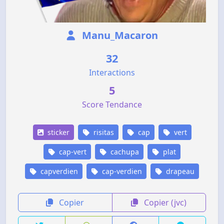
Manu_Macaron
32
Interactions
5
Score Tendance
sticker
risitas
cap
vert
cap-vert
cachupa
plat
capverdien
cap-verdien
drapeau
Copier
Copier (jvc)