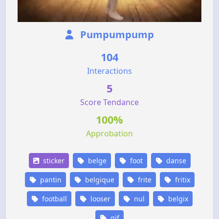
Pumpumpump
104
Interactions
5
Score Tendance
100%
Approbation
sticker
belge
foot
danse
pantin
belgique
frite
fritix
football
looser
nul
belgix
gif