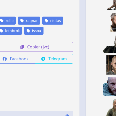
rollo
ragnar
risitas
lothbrok
issou
Copier (jvc)
Facebook
Telegram