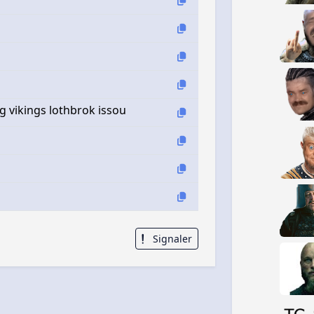
ng vikings lothbrok issou
Signaler