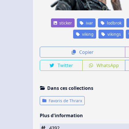
sticker
ivar
lodbrok
viking
vikings
Copier
Twitter
WhatsApp
Dans ces collections
Favoris de Thrarx
Plus d'information
4392