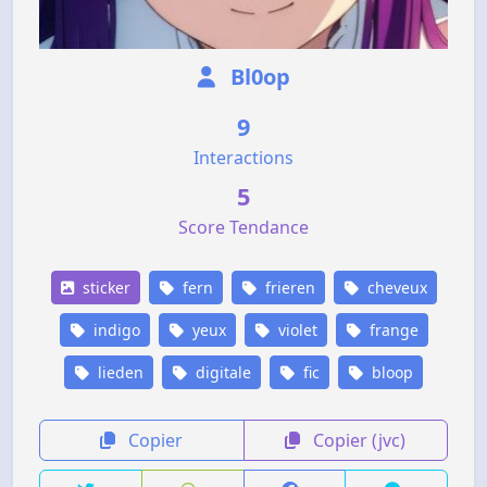
Bl0op
9
Interactions
5
Score Tendance
sticker
fern
frieren
cheveux
indigo
yeux
violet
frange
lieden
digitale
fic
bloop
Copier
Copier (jvc)