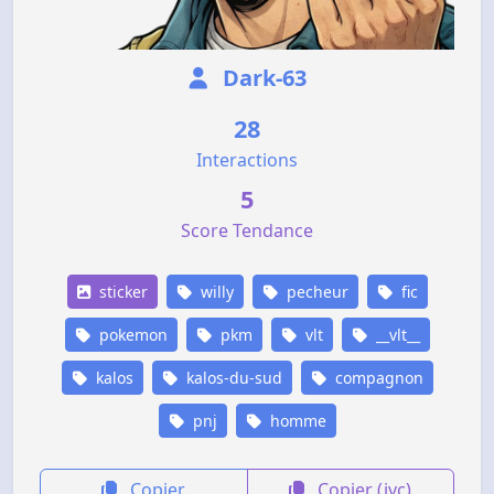
Dark-63
28
Interactions
5
Score Tendance
sticker
willy
pecheur
fic
pokemon
pkm
vlt
__vlt__
kalos
kalos-du-sud
compagnon
pnj
homme
Copier
Copier (jvc)