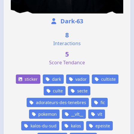
Dark-63
8
Interactions
5
Score Tendance
sticker
dark
vador
cultiste
culte
secte
adorateurs-des-tenebres
fic
pokemon
__vlt__
vlt
kalos-du-sud
kalos
epeiste