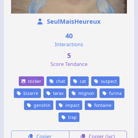
SeulMaisHeureux
40
Interactions
5
Score Tendance
sticker
chat
cat
suspect
bizarre
tarax
mignon
furina
genshin
impact
fontaine
trap
Copier
Copier (jvc)