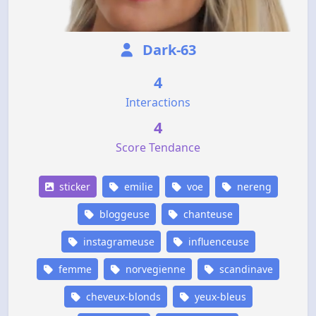
Dark-63
4
Interactions
4
Score Tendance
sticker
emilie
voe
nereng
bloggeuse
chanteuse
instagrameuse
influenceuse
femme
norvegienne
scandinave
cheveux-blonds
yeux-bleus