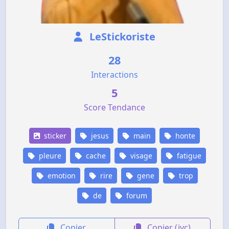
LeStickoriste
28
Interactions
5
Score Tendance
sticker
jesus
main
honte
pleure
cache
visage
fatigue
emotion
rire
gene
trop
de
forum
Copier
Copier (jvc)