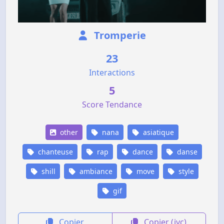
Tromperie
23
Interactions
5
Score Tendance
other
nana
asiatique
chanteuse
rap
dance
danse
shill
ambiance
move
style
gif
Copier
Copier (jvc)