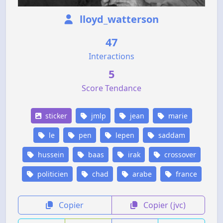
lloyd_watterson
47
Interactions
5
Score Tendance
sticker
jmlp
jean
marie
le
pen
lepen
saddam
hussein
baas
irak
crossover
politicien
chad
arabe
france
Copier
Copier (jvc)