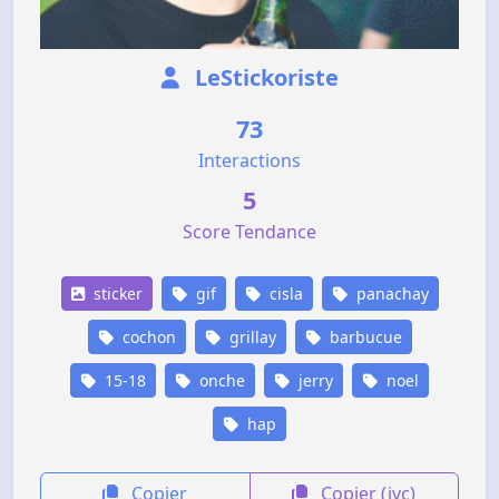
LeStickoriste
73
Interactions
5
Score Tendance
sticker
gif
cisla
panachay
cochon
grillay
barbucue
15-18
onche
jerry
noel
hap
Copier
Copier (jvc)