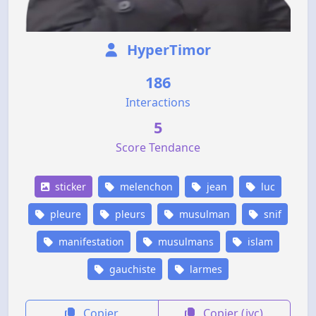
HyperTimor
186
Interactions
5
Score Tendance
sticker
melenchon
jean
luc
pleure
pleurs
musulman
snif
manifestation
musulmans
islam
gauchiste
larmes
Copier
Copier (jvc)