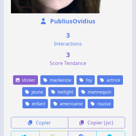
PubliusOvidius
3
Interactions
3
Score Tendance
sticker
mackenzie
foy
actrice
jeune
twilight
mannequin
enfant
americaine
rousse
Copier
Copier (jvc)