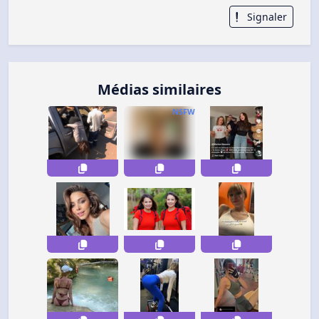
Signaler
Médias similaires
NSFW