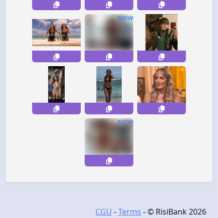
NSFW
NSFW
CGU
-
Terms
- © RisiBank 2026