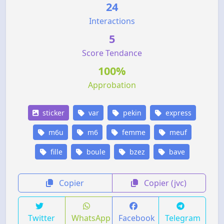
24
Interactions
5
Score Tendance
100%
Approbation
sticker
var
pekin
express
m6u
m6
femme
meuf
fille
boule
bzez
bave
Copier
Copier (jvc)
Twitter
WhatsApp
Facebook
Telegram