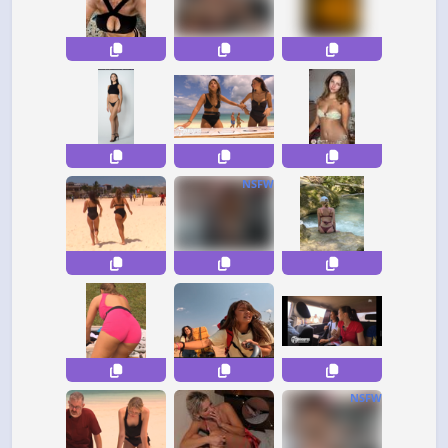
NSFW
NSFW