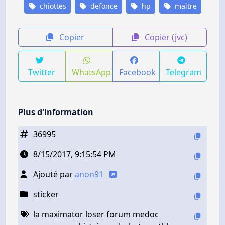
chiottes
defonce
hp
maitre
Copier
Copier (jvc)
Twitter
WhatsApp
Facebook
Telegram
Plus d'information
36995
8/15/2017, 9:15:54 PM
Ajouté par
anon91
sticker
la maximator loser forum medoc