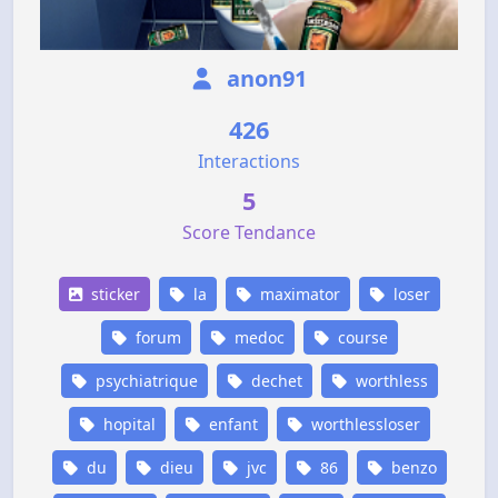
anon91
426
Interactions
5
Score Tendance
sticker
la
maximator
loser
forum
medoc
course
psychiatrique
dechet
worthless
hopital
enfant
worthlessloser
du
dieu
jvc
86
benzo