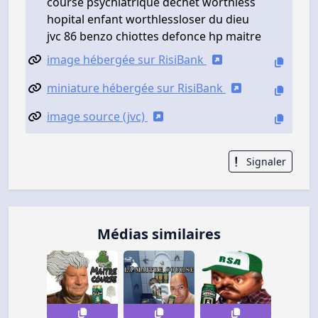
course psychiatrique dechet worthless
hopital enfant worthlessloser du dieu
jvc 86 benzo chiottes defonce hp maitre
image hébergée sur RisiBank
miniature hébergée sur RisiBank
image source (jvc)
Signaler
Médias similaires