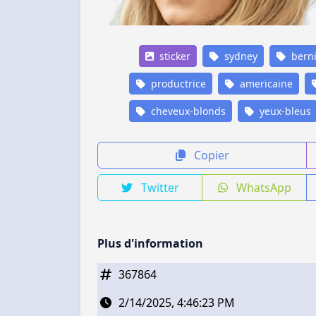
sticker
sydney
bern
productrice
americaine
cheveux-blonds
yeux-bleus
Copier
Twitter
WhatsApp
Plus d'information
367864
2/14/2025, 4:46:23 PM