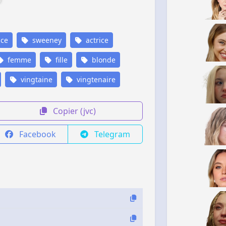
ice
sweeney
actrice
femme
fille
blonde
vingtaine
vingtenaire
Copier (jvc)
Facebook
Telegram