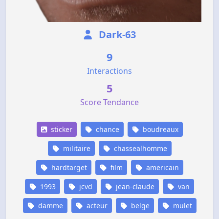
Dark-63
9
Interactions
5
Score Tendance
sticker
chance
boudreaux
militaire
chassealhomme
hardtarget
film
americain
1993
jcvd
jean-claude
van
damme
acteur
belge
mulet