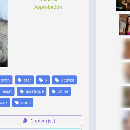
Approbation
pron
star
x
actrice
asiat
asiatique
chine
zez
obus
Copier (jvc)