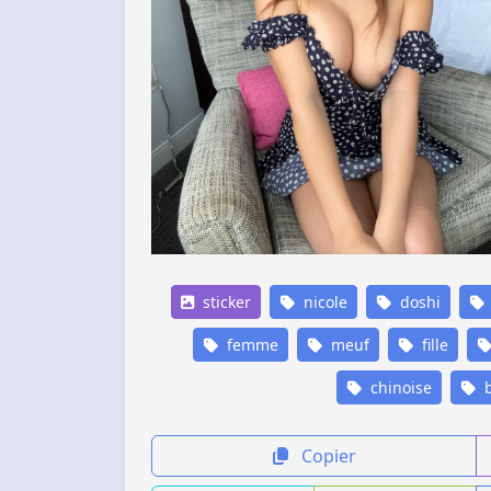
sticker
nicole
doshi
femme
meuf
fille
chinoise
b
Copier