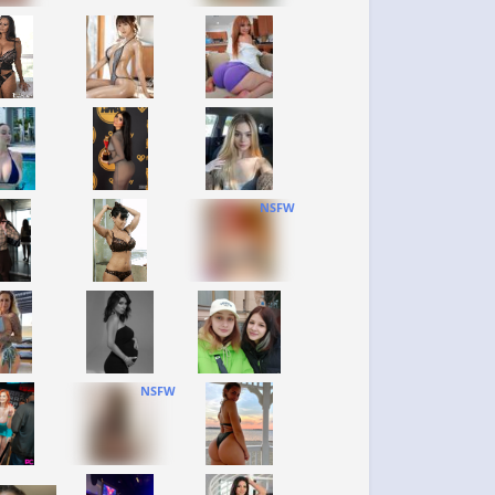
NSFW
NSFW