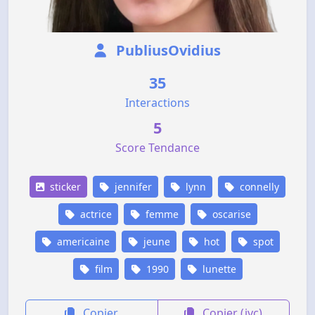
PubliusOvidius
35
Interactions
5
Score Tendance
sticker
jennifer
lynn
connelly
actrice
femme
oscarise
americaine
jeune
hot
spot
film
1990
lunette
Copier
Copier (jvc)