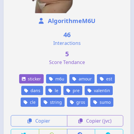
AlgorithmeM6U
46
Interactions
5
Score Tendance
sticker
m6u
amour
est
dans
le
pre
valentin
cle
string
gros
sumo
Copier
Copier (jvc)