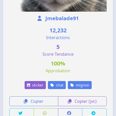
Jmebalade91
12,232
Interactions
5
Score Tendance
100%
Approbation
sticker
chat
mignon
Copier
Copier (jvc)