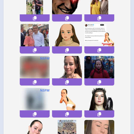
NSFW
NSFW