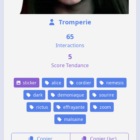
Tromperie
65
Interactions
5
Score Tendance
sticker
alice
cordier
nemesis
dark
demoniaque
sourire
rictus
effrayante
zoom
malsaine
Copier
Copier (jvc)