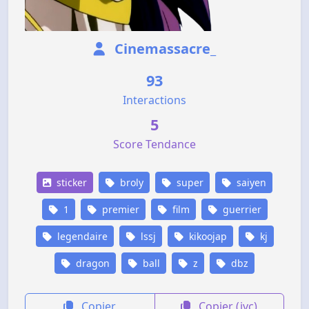
Cinemassacre_
93
Interactions
5
Score Tendance
sticker
broly
super
saiyen
1
premier
film
guerrier
legendaire
lssj
kikoojap
kj
dragon
ball
z
dbz
Copier
Copier (jvc)