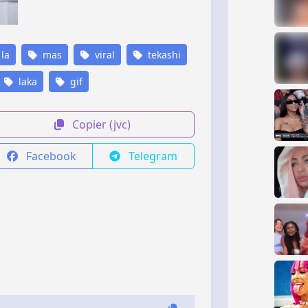
la
mas
viral
tekashi
laka
gif
Copier (jvc)
Facebook
Telegram