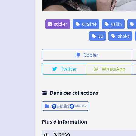
sticker
6ix9ine
yailin
69
shaka
Copier
Twitter
WhatsApp
Dans ces collections
🧿𝕐𝕒i𝕝i𝕟🧿ᵍᵘᵉʳʳᵉʳᵃ
Plus d'information
342939