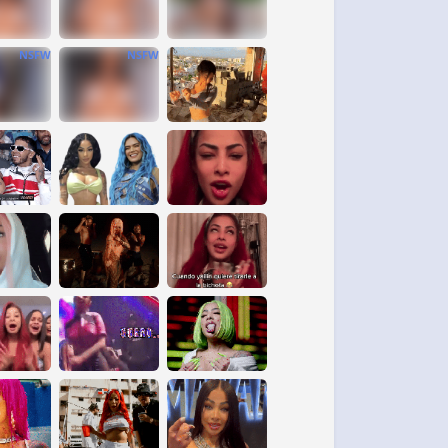
NSFW
NSFW