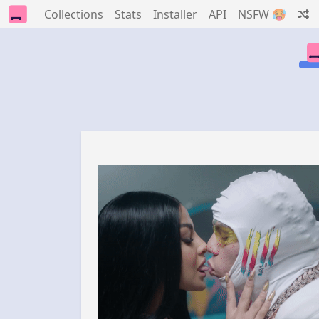
Collections
Stats
Installer
API
NSFW 🥵