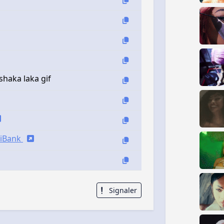
 shaka laka gif
siBank
Signaler