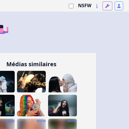
NSFW
Médias similaires
NSFW
NSFW
NSFW