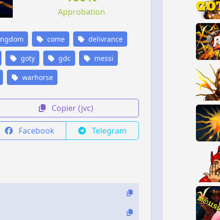
Approbation
ingdom
come
delivrance
goty
gdc
messi
warhorse
Copier (jvc)
Facebook
Telegram