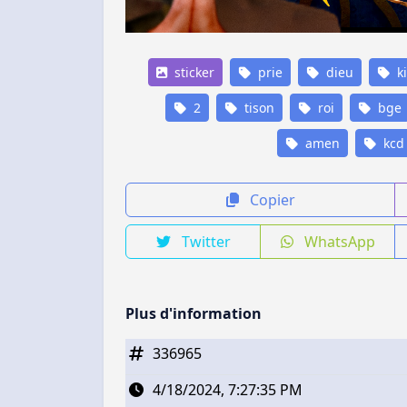
sticker
prie
dieu
k
2
tison
roi
bge
amen
kcd
Copier
Twitter
WhatsApp
Plus d'information
336965
4/18/2024, 7:27:35 PM