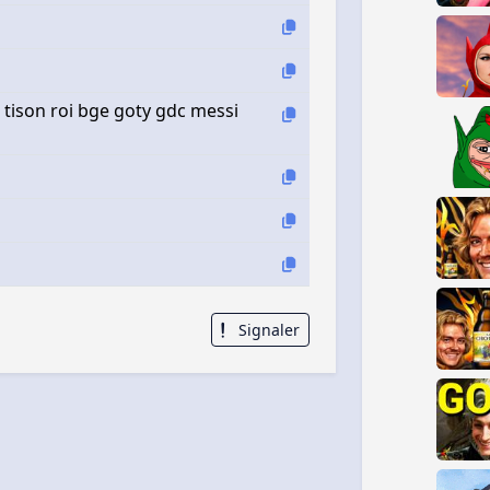
 tison roi bge goty gdc messi
Signaler