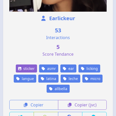
Earlickeur
53
Interactions
5
Score Tendance
sticker
asmr
ear
licking
langue
latina
leche
micro
allbella
Copier
Copier (jvc)