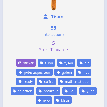
Tison
55
Interactions
5
Score Tendance
sticker
tison
tyson
gif
potestaquisiteur
golem
not
ready
coffre
mathematique
selection
naturelle
kali
yuga
nwo
klaus