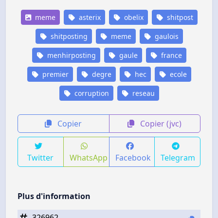
meme
asterix
obelix
shitpost
shitposting
meme
gaulois
menhirposting
gaule
france
premier
degre
hec
ecole
corruption
reseau
Copier
Copier (jvc)
Twitter
WhatsApp
Facebook
Telegram
Plus d'information
326962